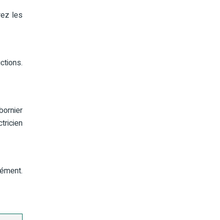
rez les
ctions.
bornier
tricien
rément.