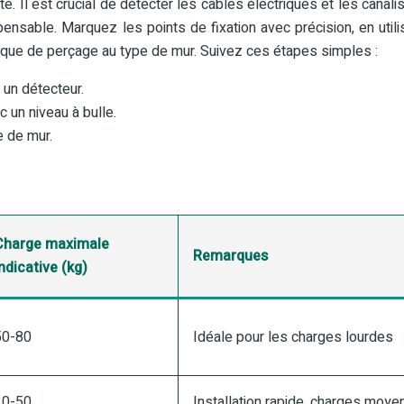
e. Il est crucial de détecter les câbles électriques et les canalis
pensable. Marquez les points de fixation avec précision, en utili
hnique de perçage au type de mur. Suivez ces étapes simples :
 un détecteur.
 un niveau à bulle.
e de mur.
Charge maximale
Remarques
ndicative (kg)
50-80
Idéale pour les charges lourdes
30-50
Installation rapide, charges moy