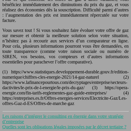
bénéficiez immédiatement des diminutions du prix du gaz, et vous
réalisez des économies dès la souscription. Difficulté parmi d’autres
: l’augmentation des prix est immédiatement répercutée sur votre
facture.
Vous savez tout ! Si vous souhaitez faire évoluer votre offre de gaz
sur mesure et obtenir la meilleure solution selon votre situation,
n’hésitez pas à recourir aux services d’un comparateur en ligne.
Pour cela, plusieurs informations pourront vous être demandées, en
toute transparence (comme votre raison sociale ou numéro de
SIREN, vos besoins, vos compteurs et d’autres informations
essentielles pour parachever l’offre comparative).
(1) https://www.statistiques.developpement-durable.gouv.fr/edition-
numerique/chiffres-cles-energie-2021/14-gaz-naturel (2)
https://www.lafinancepourtous.com/decryptages/entreprise/secteurs-
dactivites/le-prix-de-l-energie/le-prix-du-gaz/ (3) https://opera-
energie.com/fin-tarifs-reglementes-gaz-guide-entreprises/ (4)
https://entreprises.es.fr/Offres-energies-services/Electricite-Gaz/Les-
offres-Gaz-d-ES/Offres-de-marche-gaz
Les raisons d’intégrer le consulting en énergie dans votre stratégie
d’entreprise
Quelles sont les obligations légales imposées par le décret tertiaire ?