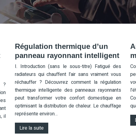
Régulation thermique d’un
A
t
panneau rayonnant intelligent
m
I. Introduction (sans le sous-titre) Fatigué des
Co
radiateurs qui chauffent l’air sans vraiment vous
pe
réchauffer ? Découvrez comment la régulation
vo
e ?
thermique intelligente des panneaux rayonnants
l’
ion
peut transformer votre confort domestique en
Co
les
optimisant la distribution de chaleur. Le chauffage
qua
ant
représente environ…
 il
Lire la suite