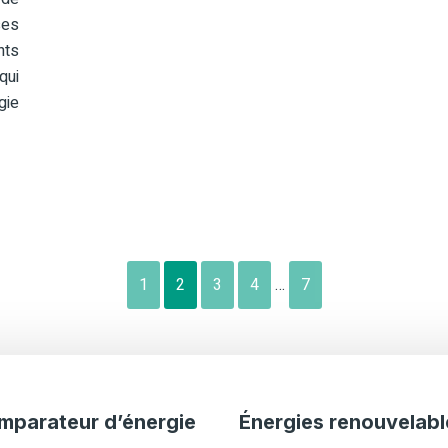
ses
ts
qui
gie
1
2
3
4
…
7
mparateur d’énergie
Énergies renouvelabl