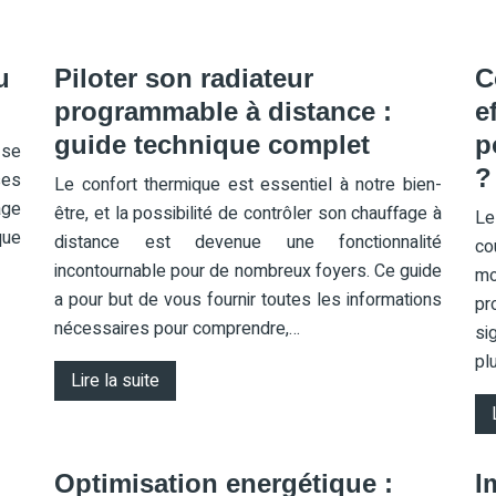
u
Piloter son radiateur
C
programmable à distance :
e
guide technique complet
p
 se
?
ses
Le confort thermique est essentiel à notre bien-
age
être, et la possibilité de contrôler son chauffage à
Le
que
distance est devenue une fonctionnalité
co
incontournable pour de nombreux foyers. Ce guide
mo
a pour but de vous fournir toutes les informations
p
nécessaires pour comprendre,…
si
pl
Lire la suite
Optimisation energétique :
I