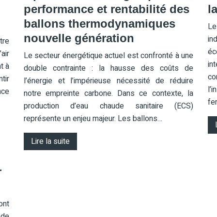
performance et rentabilité des
l
ballons thermodynamiques
Le
nouvelle génération
in
tre
éc
air
Le secteur énergétique actuel est confronté à une
in
t à
double contrainte : la hausse des coûts de
co
tir
l’énergie et l’impérieuse nécessité de réduire
l’
nce
notre empreinte carbone. Dans ce contexte, la
fe
production d’eau chaude sanitaire (ECS)
représente un enjeu majeur. Les ballons…
Lire la suite
r
ont
 de