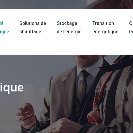
té
Solutions de
Stockage
Transition
C
ique
chauffage
de l’énergie
énergétique
l
tique